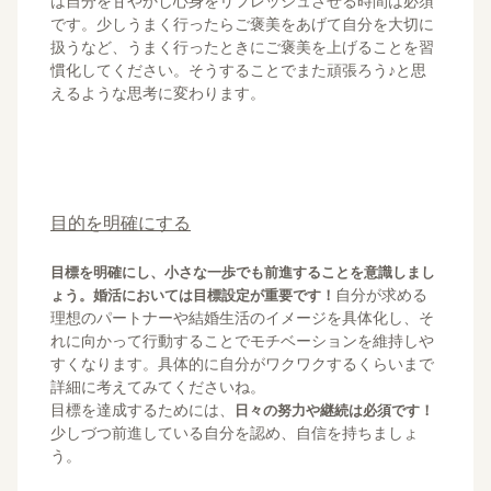
は自分を甘やかし心身をリフレッシュさせる時間は必須
です。少しうまく行ったらご褒美をあげて自分を大切に
扱うなど、うまく行ったときにご褒美を上げることを習
慣化してください。そうすることでまた頑張ろう♪と思
えるような思考に変わります。
目的を明確にする
目標を明確にし、小さな一歩でも前進することを意識しまし
自分が求める
ょう。婚活においては目標設定が重要です！
理想のパートナーや結婚生活のイメージを具体化し、そ
れに向かって行動することでモチベーションを維持しや
すくなります。具体的に自分がワクワクするくらいまで
詳細に考えてみてくださいね。
目標を達成するためには、
日々の努力や継続は必須です！
少しづつ前進している自分を認め、自信を持ちましょ
う。