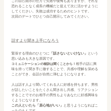
この自己開示の仕方で失敗や後悔もありますが、それを
恐れることなく成長の機械だと捉えて次に活かすように
してください。失敗は成功するためのヒントです。
次回のデートでひとつ自己開示してみてください。
話すより聞き上手になろう
緊張する理由のひとつに
「話さないといけない」
という
思い込みも大きな原因です。
相手の話に興
コミュニケーションの秘訣は聞くことから！
味を持って聞き手に徹することで、共感や理解を深める
ことができ、会話が自然に弾むようになります。
人は話す人より聞いてくれる人に好感を持ちます。男性
が話したいことをたくさん聞き出し共感、リアクション
することでそのお相手の男性もよりあなたに好感興味を
くようになります。
この人といたら「居心地がいい」
と思うようになればこ
っちのもんです。