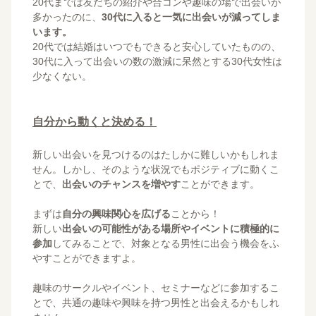
20代までは友だちの紹介や合コンや趣味の場で出会いが
多かったのに、
30代に入ると一気に出会いが減ってしま
います。
20代では結婚はいつでもできると安心していたものの、
30代に入って出会いの数の激減に呆然とする30代女性は
少なくない。
自分から動くと決める！
新しい出会いを見つけるのはたしかに難しいかもしれま
せん。しかし、そのような状況でもポジティブに動くこ
とで、
出会いのチャンスを増やす
ことができます。
まずは
自分の興味関心を広げる
ことから！
新しい
出会いの可能性がある場所やイベントに積極的に
参加
してみることで、対象となる男性に出会う機会をふ
やすことができますよ。
趣味のサークルやイベント、セミナーなどに参加するこ
とで、共通の趣味や興味を持つ男性と出会えるかもしれ