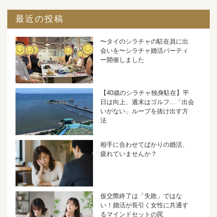
最近の投稿
〜タイのシラチャの駐在員に出
会いを〜シラチャ婚活パーティ
ー開催しました
【40歳のシラチャ独身駐在】平
日は向上、週末はゴルフ...「出会
いがない」ループを抜け出す方
法
相手に合わせてばかりの婚活、
疲れていませんか？
仮交際終了は「失敗」ではな
い！婚活が長引く女性に共通す
るマインドセットの罠