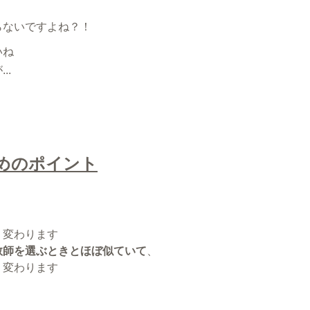
らないですよね？！
いね
..
めのポイント
く変わります
教師を選ぶときとほぼ似ていて
、
く変わります