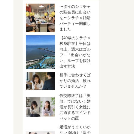
〜タイのシラチャ
の駐在員に出会い
を〜シラチャ婚活
パーティー開催し
ました
【40歳のシラチャ
独身駐在】平日は
向上、週末はゴル
フ...「出会いがな
い」ループを抜け
出す方法
相手に合わせてば
かりの婚活、疲れ
ていませんか？
仮交際終了は「失
敗」ではない！婚
活が長引く女性に
共通するマインド
セットの罠
婚活がうまくいか
ない原因は「親の