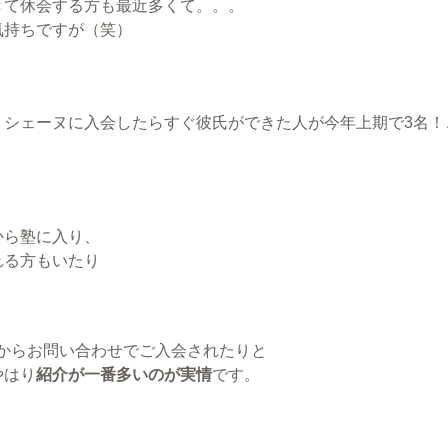
きて休会する方も最近多くて。。。
気持ちですが（笑）
リシェーヌに入会したらすぐ彼氏ができた人が今年上期で3名！
。
から塾に入り、
れる方もいたり
Pからお問い合わせでご入会されたりと
やはり
紹介が一番多いのが実情
です。