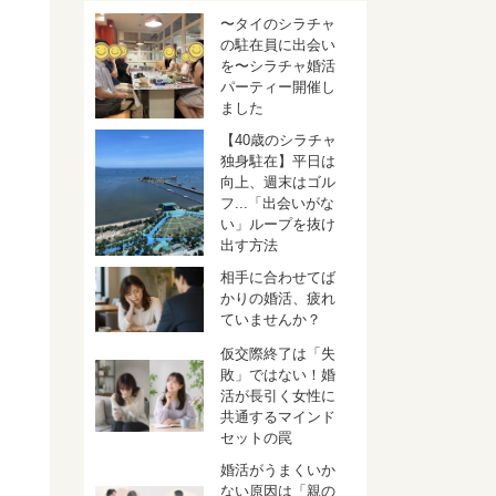
〜タイのシラチャ
の駐在員に出会い
を〜シラチャ婚活
パーティー開催し
ました
【40歳のシラチャ
独身駐在】平日は
向上、週末はゴル
フ...「出会いがな
い」ループを抜け
出す方法
相手に合わせてば
かりの婚活、疲れ
ていませんか？
仮交際終了は「失
敗」ではない！婚
活が長引く女性に
共通するマインド
セットの罠
婚活がうまくいか
ない原因は「親の