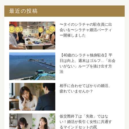
最近の投稿
〜タイのシラチャの駐在員に出
会いを〜シラチャ婚活パーティ
ー開催しました
【40歳のシラチャ独身駐在】平
日は向上、週末はゴルフ...「出会
いがない」ループを抜け出す方
法
相手に合わせてばかりの婚活、
疲れていませんか？
仮交際終了は「失敗」ではな
い！婚活が長引く女性に共通す
るマインドセットの罠